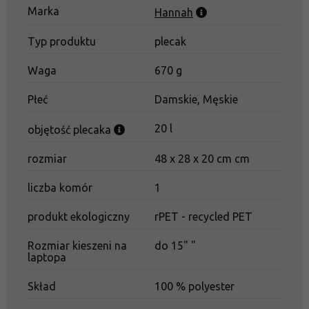
plecak jednokomorowy
Marka
Hannah
formowany tłoczony system pleców
Typ produktu
plecak
wyściełane szelki
możliwość przypięcia szelek do panelu tylnego
Waga
670 g
odpinany pas piersiowy
Płeć
Damskie, Męskie
boczna kieszeń na zamek błyskawiczny
20 l
objętość plecaka
siatkowa boczna kieszeń na butelkę
2 wzmocnione kieszenie na zamek z przodu plecaka
rozmiar
48 x 28 x 20 cm cm
wyściełana kieszeń na laptopa o przekątnej 15"
liczba komór
1
kieszeń wewnętrzna z organizerem
produkt ekologiczny
rPET - recycled PET
boczny uchwyt do przenoszenia plecaka jako torby
podróżnej
Rozmiar kieszeni na
do 15" "
laptopa
Skład
100 % polyester