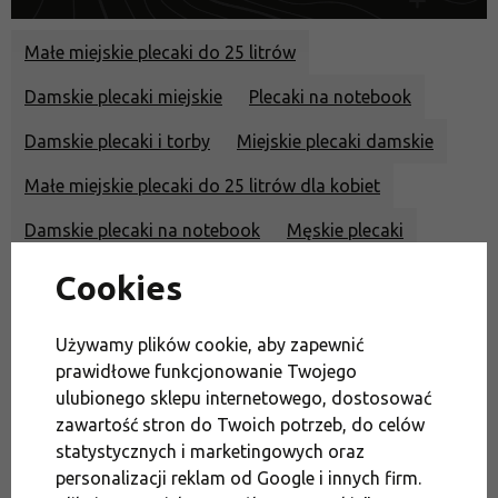
Małe miejskie plecaki do 25 litrów
Damskie plecaki miejskie
Plecaki na notebook
Damskie plecaki i torby
Miejskie plecaki damskie
Małe miejskie plecaki do 25 litrów dla kobiet
Damskie plecaki na notebook
Męskie plecaki
Miejskie plecaki dla mężczyzn
Cookies
Małe miejskie plecaki do 25 litów dla mężczyzn
Używamy plików cookie, aby zapewnić
Męskie plecaki na notebook
Promocje
prawidłowe funkcjonowanie Twojego
ulubionego sklepu internetowego, dostosować
Moda i podróże
Torby i plecaki do miasta
zawartość stron do Twoich potrzeb, do celów
statystycznych i marketingowych oraz
Na czas wolny
Wyprzedaż
personalizacji reklam od Google i innych firm.
Wyprzedaż sprzętu Hannah