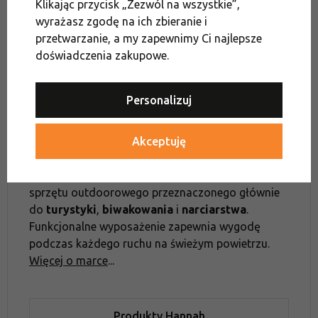
Klikając przycisk „Zezwól na wszystkie”,
wyrażasz zgodę na ich zbieranie i
Wyprzedaż toreb i plecaków miejskich
przetwarzanie, a my zapewnimy Ci najlepsze
doświadczenia zakupowe.
Wyprzedaż plecaków
Wyprzedaż plecaki miejskie
Personalizuj
Hannah
Akceptuję
Czeska
marka
z ponad 30-letnią tradycją
.
Zajmuje się produkcją wysokiej jakości odzieży i
sprzętu outdoorowego przeznaczonego głównie
do
turystyki
,
biwakowania
i
narciarstwa
.
Funkcjonalne wyposażenie zapewnia wygodę
podczas każdego ruchu na świeżym powietrzu.
Więcej o marce
...
Produkty Hannah