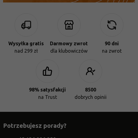
Wysyłka gratis
Darmowy zwrot
90 dni
nad 299 zł
dla klubowiczów
na zwrot
98% satysfakcji
8500
na Trust
dobrych opinii
Potrzebujesz porady?