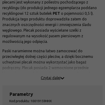
plecami jest wykonany z poliestru pochodzącego z
recyklingu (do produkcji jednego egzemplarza poddano
recyklingowi 12 sztuk butelek
PET
o pojemności 0,5 l).
Produkcja tego produktu doprowadziła zatem do
znacznych oszczędności energii i zmniejszenia śladu
węglowego. Plecak posiada wyściełane szelki z
regulowanym na wysokość pasem piersiowym z
możliwością jego odpięcia.
Paski naramienne można łatwo zamocować do
przeciwległej dolnej części pleców, a dzięki bocznemu
uchwytowi plecak można wykorzystać jako bagaż
podręczny. Plecak posiada 2 wzmocnione przednie
kieszenie na zamek, boczną kieszeń na zamek oraz boczną
Czytaj dalej
kieszeń z siatki na butelkę. Główna komora plecaka
posiada wyściełaną kieszeń na laptopa i organizer na
drobiazgi. Nadaje się do codziennego noszenia lub
Parametry
podróży.
Kod produktu: 10019159HHX