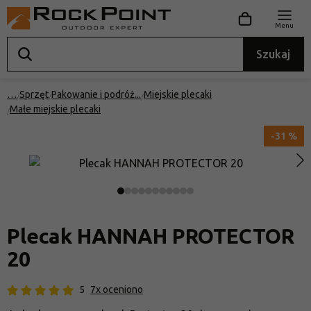
Menu
Szukaj
…
Sprzęt
Pakowanie i podróż
Miejskie plecaki
Małe miejskie plecaki
-31 %
Plecak HANNAH PROTECTOR
20
5
7x oceniono