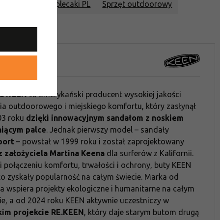
IŻEK - 22% na plecaki PL
Sprzęt outdoorowy
outdoorowy
n
a KEEN
to amerykański producent wysokiej jakości
a outdoorowego i miejskiego komfortu, który zasłynął
03 roku
dzięki innowacyjnym sandałom z noskiem
niącym palce
. Jednak pierwszy model – sandały
ort
– powstał w 1999 roku i został zaprojektowany
z założyciela Martina Keena
dla surferów z Kalifornii.
i połączeniu komfortu, trwałości i ochrony, buty KEEN
o zyskały popularność na całym świecie. Marka od
 wspiera projekty ekologiczne i humanitarne na całym
ie, a od 2024 roku KEEN aktywnie uczestniczy w
kim projekcie RE.KEEN
, który daje starym butom drugą