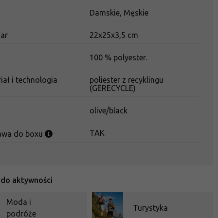
Damskie, Męskie
iar
22x25x3,5 cm
d
100 % polyester.
iał i technologia
poliester z recyklingu
(GERECYCLE)
olive/black
TAK
awa do boxu
 do aktywności
Moda i
Turystyka
podróże