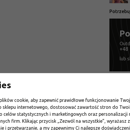
Potrzebu
Po
Outd
+48 
lub s
ies
Crossbo
Damskie
lików cookie, aby zapewnić prawidłowe funkcjonowanie Two
o sklepu internetowego, dostosować zawartość stron do Two
Męskie 
o celów statystycznych i marketingowych oraz personalizacji
Torby i 
nnych firm. Klikając przycisk „Zezwól na wszystkie”, wyrażasz
nie i przetwarzanie, a my zapewnimy Ci najlepsze doświadczen