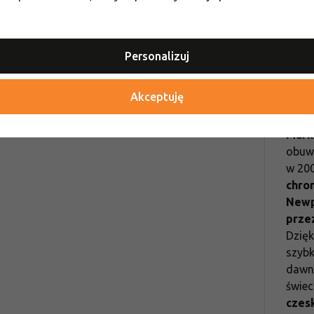
GÓRY ZN
Sprzęt 
Personalizuj
Kee
Akceptuję
Mark
obuwi
w 20
chro
Newp
prze
Dzięk
szybk
dawna
świec
czes