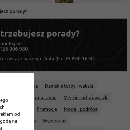
jesz porady?
trzebujesz porady?
oor Expert
126 006 980
korzystaj z naszego chatu (Pn - Pt 8:00-16:30)
dy torby na ramię
Damskie torby i walizki
 torby crossbody na ramię
Męskie torby i walizki
jego
ich
torby na ramię
Promocje
Moda i podróże
 reklam od
plecaki do miasta
Wyprzedaż
 zgodę na
ia