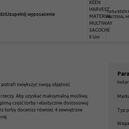
Torba KEEN
dzi
Uzupełnij wyposażenie
MATERIAL 
SACOCHE II 
Par
Kod p
potrafi zwiększyć swoją objętość.
ci rzeczy. Aby uzyskać maksymalną możliwą
Mark
górną część torby i elastycznie dostosowuj
rz torby docenisz również 4 zewnętrzne
Typ 
cej.
Wag