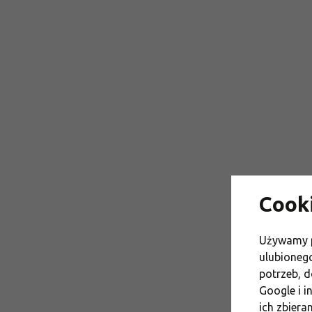
Cook
Używamy p
ulubioneg
potrzeb, d
Google i i
ich zbiera