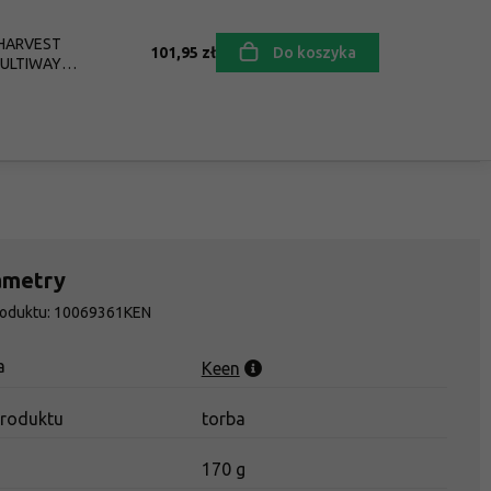
 HARVEST
101,95 zł
Do koszyka
MULTIWAY
Uni
ametry
roduktu: 10069361KEN
a
Keen
produktu
torba
a
170 g