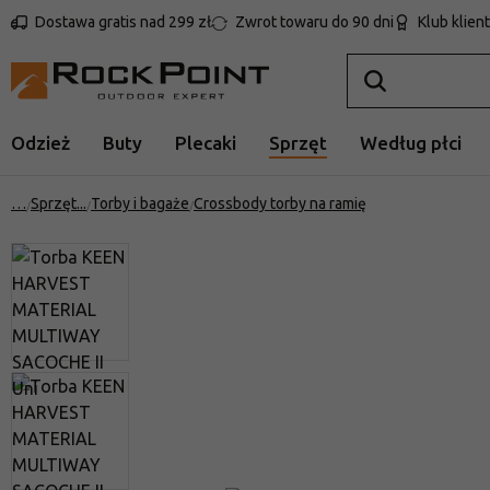
Dostawa gratis nad 299 zł
Zwrot towaru do 90 dni
Klub klien
Odzież
Buty
Plecaki
Sprzęt
Według płci
…
Sprzęt
Torby i bagaże
Crossbody torby na ramię