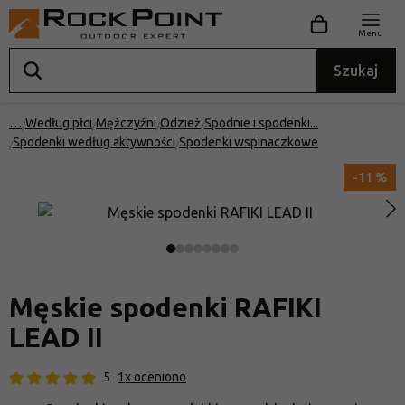
Menu
Szukaj
…
Według płci
Mężczyźni
Odzież
Spodnie i spodenki
Spodenki według aktywności
Spodenki wspinaczkowe
-11 %
Męskie spodenki RAFIKI
LEAD II
5
1x oceniono