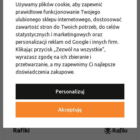
Używamy plików cookie, aby zapewnić
Spodenki
Męskie spodenki wspinaczkowe
prawidłowe funkcjonowanie Twojego
Odzież na jogę
Męskie spodnie i spodenki
ulubionego sklepu internetowego, dostosować
zawartość stron do Twoich potrzeb, do celów
Męskie spodenki sportowe
Spodenki wspinaczkowe
statystycznych i marketingowych oraz
personalizacji reklam od Google i innych firm.
Wyposażenie na jogę dla mężczyzn
Klikając przycisk „Zezwól na wszystkie”,
Męska odzież na jogę
Promocje
wyrażasz zgodę na ich zbieranie i
przetwarzanie, a my zapewnimy Ci najlepsze
Spodenki w zależności od aktywności
doświadczenia zakupowe.
Odzież wspinaczkowa
Góry zniżek na odzież
Personalizuj
Wyprzedaż
GÓRY ZNIŻEK - 22% na odzież
Odzież
Odzież
Akceptuję
Rafiki