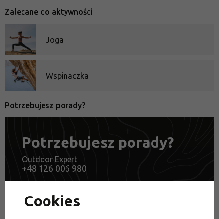
Zalecane do aktywności
Joga
Wspinaczka
Potrzebujesz porady?
Potrzebujesz porady?
Outdoor Expert
+48 126 006 980
lub skorzystaj z naszego chatu (Pn - Pt 8:00-
16:30)
Cookies