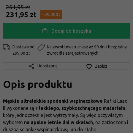
261,95 zł
231,95 zł
-30,00 zł
Dodaj do koszyka
Dostawa od
Na zwrot towaru masz aż 90 dni i bezpłatny
299,00 zł
zwrot dla
zarejestrowanych
.
Udostępnij
Zapisz
Opis produktu
Męskie ultralekkie spodenki wspinaczkowe
Rafiki Lead
II wykonane są z
lekkiego, szybkoschnącego materiału
,
który jednocześnie jest wytrzymały. Są więc oczywistym
wyborem
na upalne letnie dni w skałach
, na zatłoczoną i
duszna ściankę wspinaczkową lub do słabo