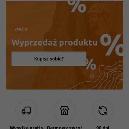
ZNIŻKI
Wyprzedaż produktu
Kupisz sobie?
Wysyłka gratis
Darmowy zwrot
90 dni