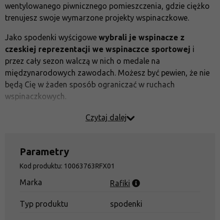
wentylowanego piwnicznego pomieszczenia, gdzie ciężko
trenujesz swoje wymarzone projekty wspinaczkowe.
Jako spodenki wyścigowe
wybrali je
wspinacze z
czeskiej reprezentacji we wspinaczce sportowej
i
przez cały sezon walczą w nich o medale na
międzynarodowych zawodach. Możesz być pewien, że nie
będą Cię w żaden sposób ograniczać w ruchach
wspinaczkowych.
wysoka elastyczna talia
Czytaj dalej
ściągacz w pasie
boczne kieszenie
Parametry
tylna kieszeń
Kod produktu: 10063763RFX01
wszyty klin dla maksymalnej swobody ruchów
Marka
Rafiki
tylny pasek
Typ produktu
spodenki
Skład:
94% poliamid, 6% elastan