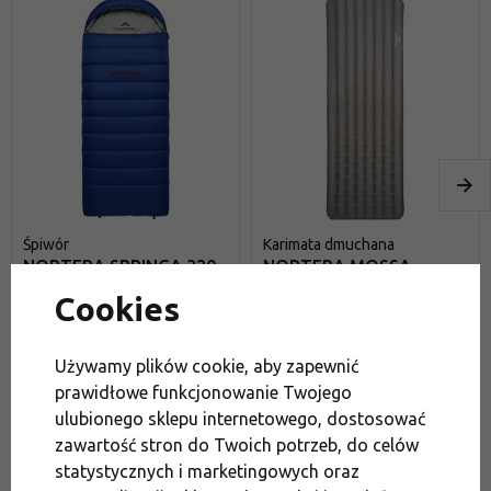
Śpiwór
Karimata dmuchana
NORTERA SPRINGA 320
NORTERA MOSSA
L Uni
COMFORT 11
Cookies
4.9
(11)
dostępne
dostępne
Używamy plików cookie, aby zapewnić
454,95 zł
822,95 zł
617,95 zł
prawidłowe funkcjonowanie Twojego
-25 %
ulubionego sklepu internetowego, dostosować
zawartość stron do Twoich potrzeb, do celów
Do koszyka
Do koszyka
statystycznych i marketingowych oraz