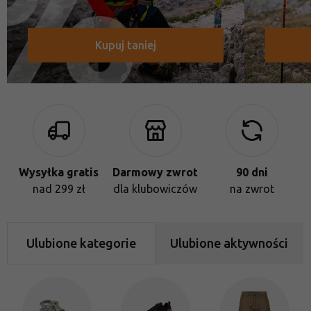
Kupuj taniej
Wysyłka gratis
Darmowy zwrot
90 dni
nad 299 zł
dla klubowiczów
na zwrot
Ulubione kategorie
Ulubione aktywności