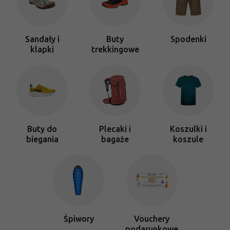
Sandały i
Buty
Spodenki
klapki
trekkingowe
Buty do
Plecaki i
Koszulki i
biegania
bagaże
koszule
Śpiwory
Vouchery
podarunkowe