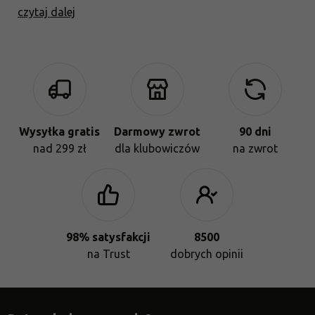
porównanie właściwości, składu i wydajności tych
czytaj dalej
technologii.
Wysyłka gratis
Darmowy zwrot
90 dni
nad 299 zł
dla klubowiczów
na zwrot
98% satysfakcji
8500
na Trust
dobrych opinii