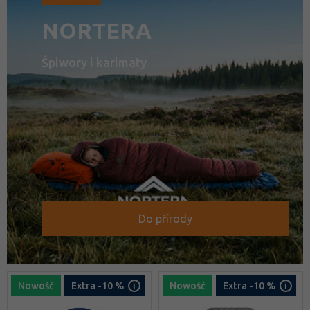
NORTERA
Śpiwory i karimaty
Do přírody
Nowość
Extra -10 %
Nowość
Extra -10 %
i
i