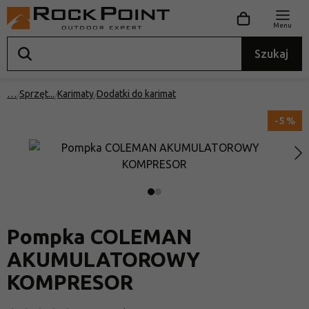
Menu
Szukaj
…
Sprzęt
Karimaty
Dodatki do karimat
-5 %
Pompka COLEMAN
AKUMULATOROWY
KOMPRESOR