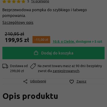
5
1x oceniono
Bezprzewodowa pompka do szybkiego i łatwego
pompowania.
Szczegółowy opis
210,95 zł
199,95 zł
-11,00 zł
10.8. u Ciebie,
dostępne > 5 szt
Dodaj do koszyka
Dostawa od
Na zwrot towaru masz aż 90 dni i bezpłatny
299,00 zł
zwrot dla
zarejestrowanych
.
Udostępnij
Zapisz
Opis produktu