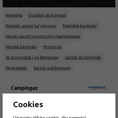
Kemping
Dodatki do karimat
Damski sprzęt turystyczny
Damskie karimaty
Męski sprzęt turystyczny i kempingowy
Męskie karimaty
Promocje
W przyrodzie i na kempingu
Sprzęt do turystyki
Wyprzedaż
Sprzęt outdoorowy
Campingaz
Cookies
Firma powstała w 1949 roku. Pomysł założyciela
firmy zrodził się podczas biwakowania z rodziną.
Używamy plików cookie, aby zapewnić