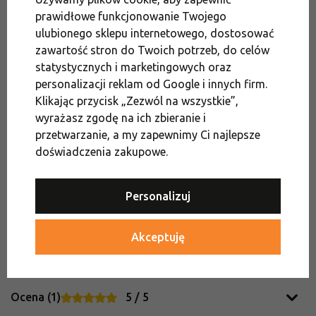
Chciał ulepszyć i unowocześnić dotychczasowy
prawidłowe funkcjonowanie Twojego
sposób biwakowania - postanowił stworzyć
ulubionego sklepu internetowego, dostosować
rewolucyjny wkład. Zaczął produkować i rozwijać
zawartość stron do Twoich potrzeb, do celów
coraz więcej produktów zwiększających komfort
statystycznych i marketingowych oraz
przebywania na łonie natury. Szybko znalazły
personalizacji reklam od Google i innych firm.
swoje miejsce na rynku. Obecnie Campingaz
Klikając przycisk „Zezwól na wszystkie”,
oferuje bomby gazowe, kuchenki, grille, lodówki,
wyrażasz zgodę na ich zbieranie i
lampy, ale także materace i toalety oraz inne
przetwarzanie, a my zapewnimy Ci najlepsze
akcesoria zwiększające komfort biwakowania.
doświadczenia zakupowe.
Produkty Campingaz
Personalizuj
Akceptuję
Ocena (1)
5 / 5