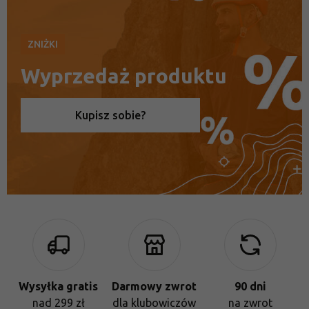
ZNIŻKI
Wyprzedaż produktu
Kupisz sobie?
Wysyłka gratis
Darmowy zwrot
90 dni
nad 299 zł
dla klubowiczów
na zwrot